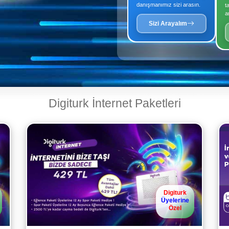
danışmanımız sizi arasın.
t
a
Sizi Arayalım
Digiturk İnternet Paketleri
Digiturk
Üyelerine
Özel