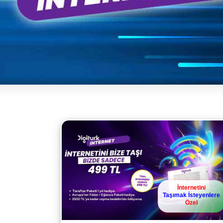
İnternetini
Taşımak İsteyenlere
Özel