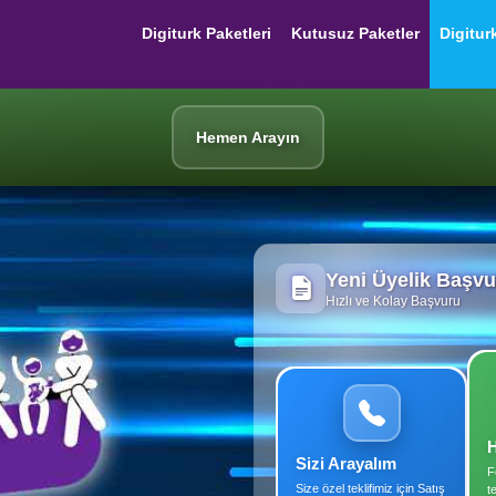
Digiturk Paketleri
Kutusuz Paketler
Digitur
Hemen Arayın
Yeni Üyelik Başv
Hızlı ve Kolay Başvuru
Sizi Arayalım
F
Size özel teklifimiz için Satış
t