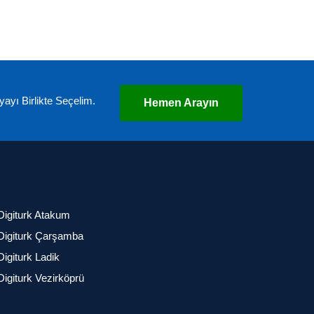
ayı Birlikte Seçelim.
Hemen Arayın
Digiturk Atakum
Digiturk Çarşamba
Digiturk Ladik
Digiturk Vezirköprü