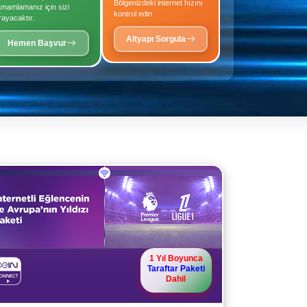
Bölgenizdeki internet hızını
amamlamanız için sizi
kontrol edin
rayacaktır.
Altyapı Sorgula
Hemen Başvur
1 Yıl Boyunca
Taraftar Paketi
Dahil