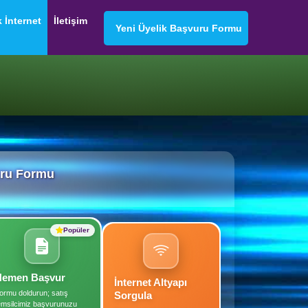
k İnternet
İletişim
Yeni Üyelik Başvuru Formu
uru Formu
Popüler
Hemen Başvur
İnternet Altyapı
ormu doldurun; satış
Sorgula
emsilcimiz başvurunuzu