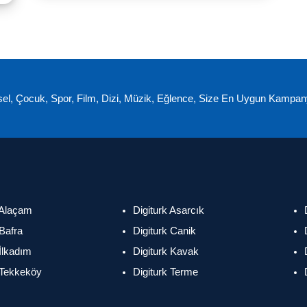
el, Çocuk, Spor, Film, Dizi, Müzik, Eğlence, Size En Uygun Kampany
 Alaçam
Digiturk Asarcık
 Bafra
Digiturk Canik
 İlkadım
Digiturk Kavak
 Tekkeköy
Digiturk Terme